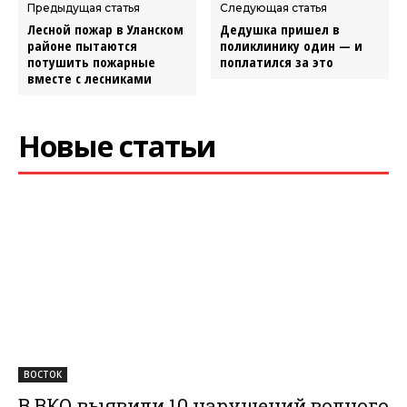
Предыдущая статья
Следующая статья
Лесной пожар в Уланском
Дедушка пришел в
районе пытаются
поликлинику один — и
потушить пожарные
поплатился за это
вместе с лесниками
Новые статьи
ВОСТОК
В ВКО выявили 10 нарушений водного