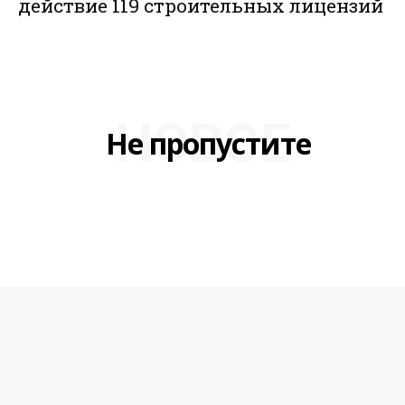
действие 119 строительных лицензий
НОВОЕ
Не пропустите