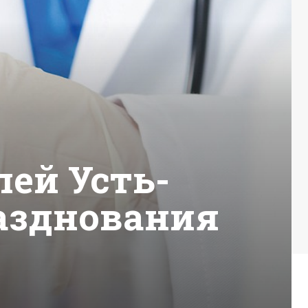
ей Усть-
азднования