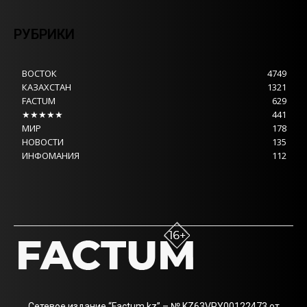
РУБРИКИ
ВОСТОК
4749
КАЗАХСТАН
1321
FACTUM
629
★★★★★
441
МИР
178
НОВОСТИ
135
ИНФОМАНИЯ
112
Сетевое издание “Factum.kz” – № KZ63VPY00122473 от