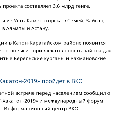
 проекта составляет 3,6 млрд тенге.
сы из Усть-Каменогорска в Семей, Зайсан,
 в Алматы и Астану.
ции в Катон-Карагайском районе появится
овно, повысит привлекательность района для
итые Берельские курганы и Раxмановские
акатон-2019» пройдет в ВКО
четной встрече перед населением сообщил о
«IT-Хакатон-2019» и международный форум
едает Информационный центр ВКО.