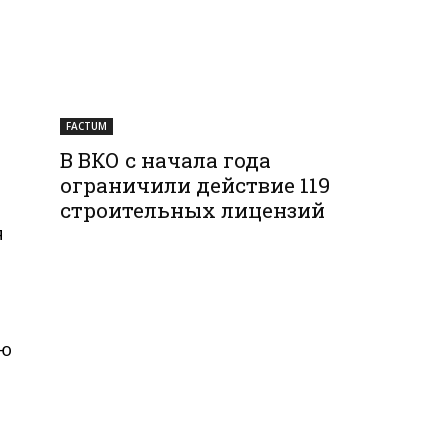
FACTUM
В ВКО с начала года
ограничили действие 119
строительных лицензий
я
ую