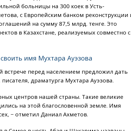
льной больницы на 300 коек в Усть-
етова, с Европейским банком реконструкции 
глашений на сумму 87,5 млрд. тенге. Это
оектов в Казахстане, реализуемых совместно с
своить имя Мухтара Ауэзова
й встрече перед населением предложил дать
писателя, драматурга Мухтара Ауэзова.
урныx центров нашей страны. Такие великие
ились на этой благословенной земле. Имя
сеx, − отметил Даниал Ахметов.
ня в Семее в честь Абая и Шакарима названы