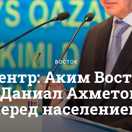
ВОСТОК
нтр: Аким Вос
 Даниал Ахмето
еред населени