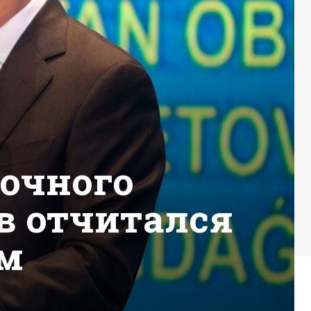
точного
в отчитался
ем