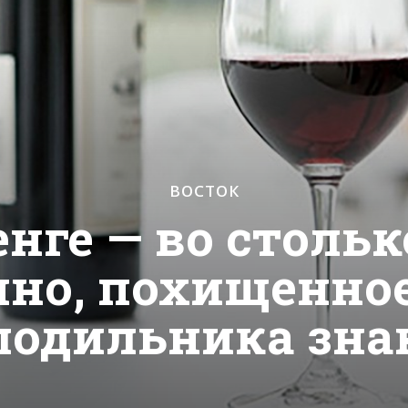
ВОСТОК
енге — во столь
ино, похищенн
лодильника зн