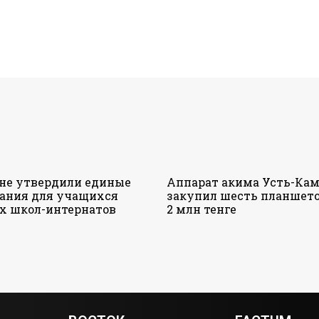
ане утвердили единые
Аппарат акима Усть-Кам
ания для учащихся
закупил шесть планшето
х школ-интернатов
2 млн тенге