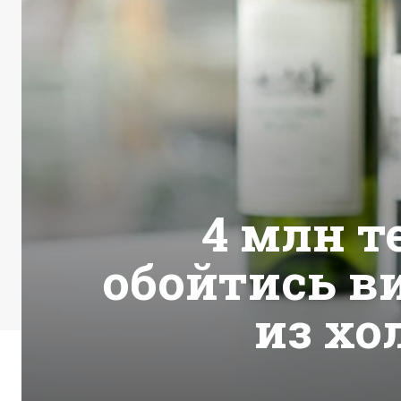
4 млн т
обойтись в
из хо