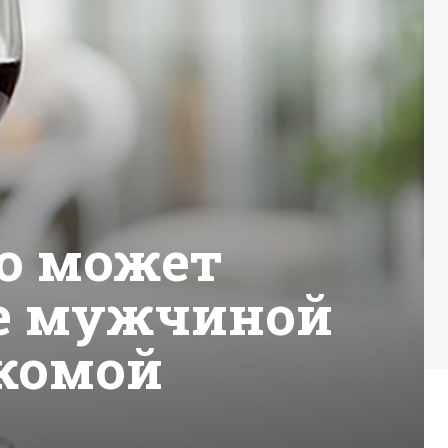
ко может
ое мужчиной
акомой