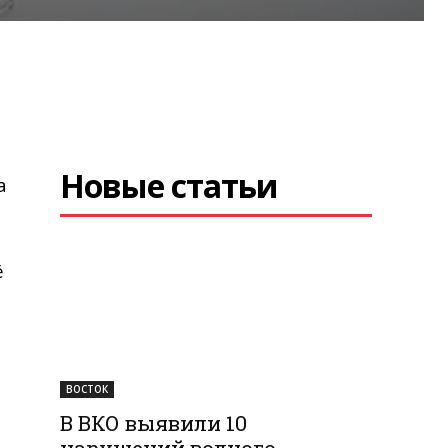
Новые статьи
а
ё
ВОСТОК
В ВКО выявили 10
нарушений водного