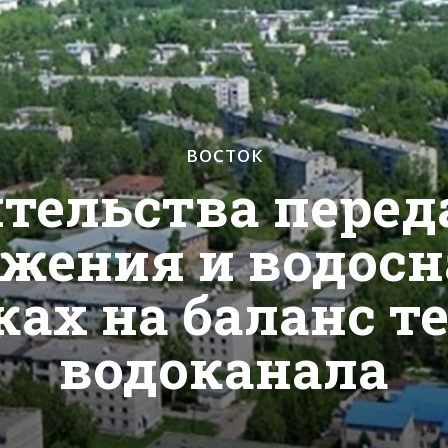
ВОСТОК
ительства перед
жения и водос
ах на баланс т
водоканала