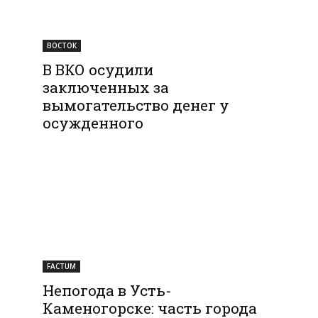
ВОСТОК
В ВКО осудили
заключенных за
вымогательство денег у
осужденного
FACTUM
Непогода в Усть-
Каменогорске: часть города