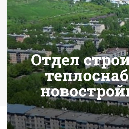
Отдел стро
теплоснаб
новостройк