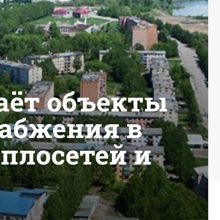
аёт объекты
набжения в
еплосетей и