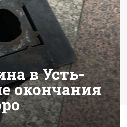
на в Усть-
ле окончания
оро