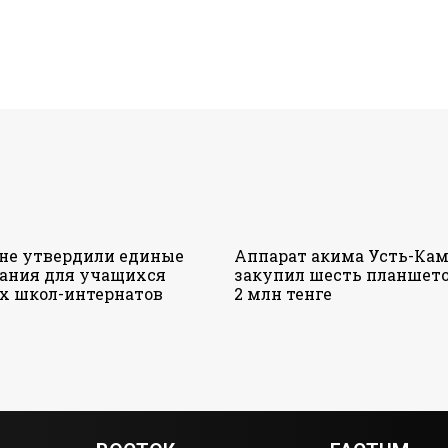
ане утвердили единые
Аппарат акима Усть-Кам
ания для учащихся
закупил шесть планшето
х школ-интернатов
2 млн тенге