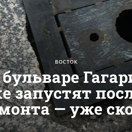
ВОСТОК
 бульваре Гагари
е запустят пос
монта — уже ск