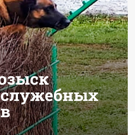
розыск
а служебных
ов