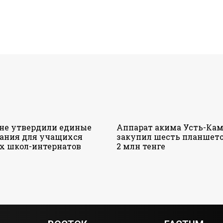
ане утвердили единые
Аппарат акима Усть-Кам
ания для учащихся
закупил шесть планшето
х школ-интернатов
2 млн тенге