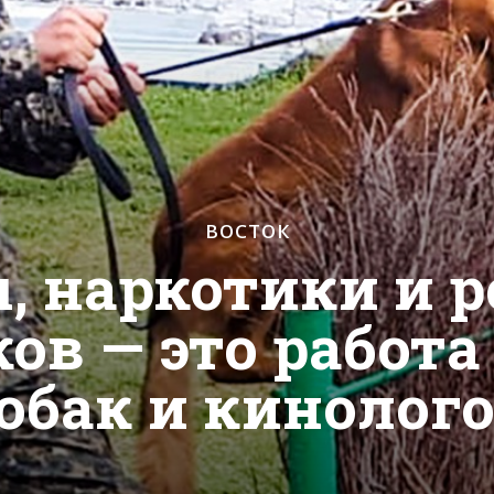
ВОСТОК
 наркотики и 
ов — это работ
обак и кинолог