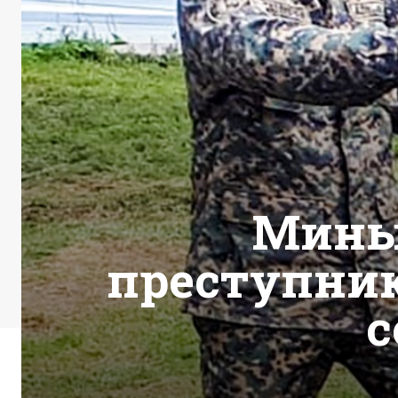
Мины,
преступник
с