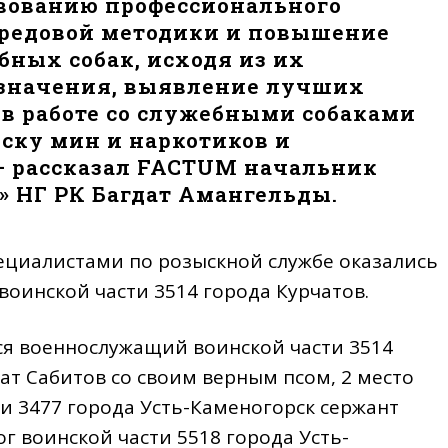
вованию профессионального
ередовой методики и повышение
бных собак, исходя из их
азначения, выявление лучших
в работе со служебными собаками
иску мин и наркотиков и
— рассказал FACTUM начальник
» НГ РК Багдат Амангельды.
ециалистами по розыскной службе оказались
оинской части 3514 города Курчатов.
лся военнослужащий воинской части 3514
ат Сабитов со своим верным псом, 2 место
и 3477 города Усть-Каменогорск сержант
ог воинской части 5518 города Усть-