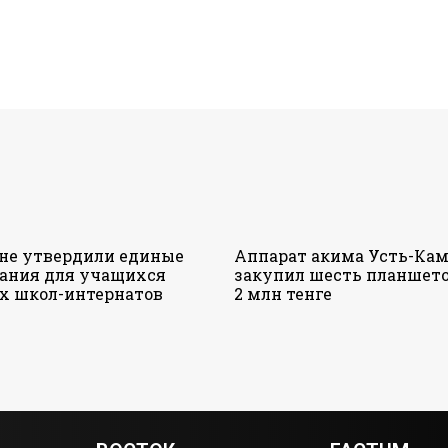
ане утвердили единые
Аппарат акима Усть-Кам
ания для учащихся
закупил шесть планшето
х школ-интернатов
2 млн тенге