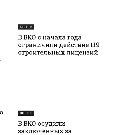
FACTUM
В ВКО с начала года
ограничили действие 119
строительных лицензий
ь
-
то
ВОСТОК
В ВКО осудили
заключенных за