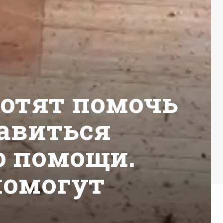
хотят помочь
равиться
о помощи.
помогут