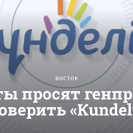
ВОСТОК
ы просят генп
оверить «Кundel