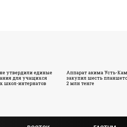
ане утвердили единые
Аппарат акима Усть-Кам
ания для учащихся
закупил шесть планшето
х школ-интернатов
2 млн тенге