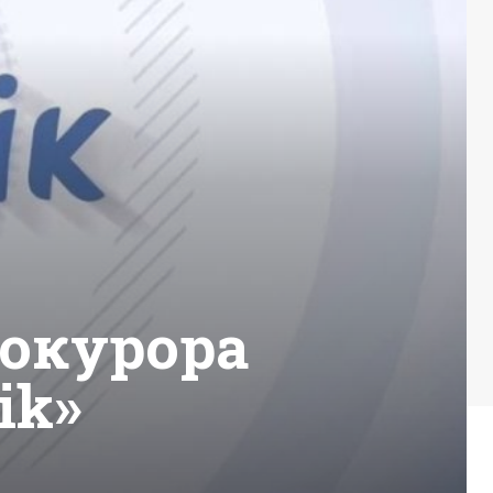
рокурора
ik»