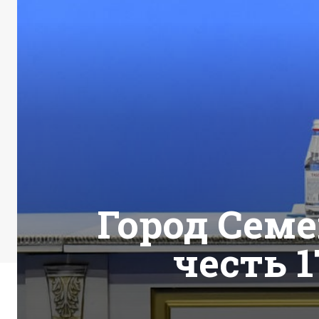
Город Семе
честь 