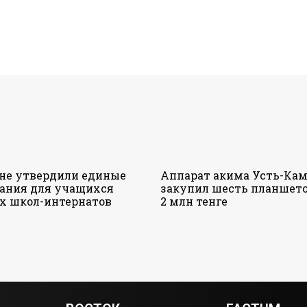
ане утвердили единые
Аппарат акима Усть-Кам
ания для учащихся
закупил шесть планшето
х школ-интернатов
2 млн тенге