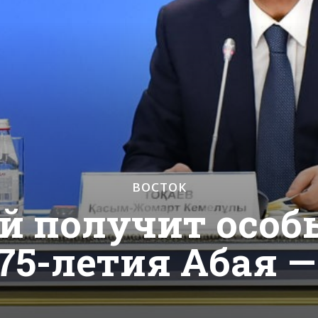
ВОСТОК
й получит особ
175-летия Абая —