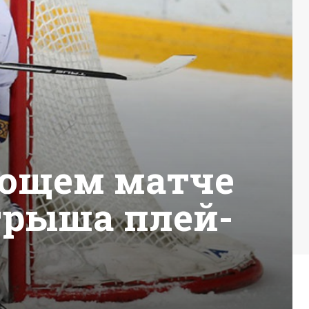
ающем матче
грыша плей-