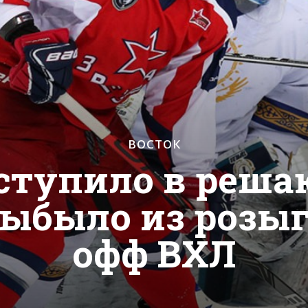
ВОСТОК
уступило в реш
 выбыло из розы
офф ВХЛ