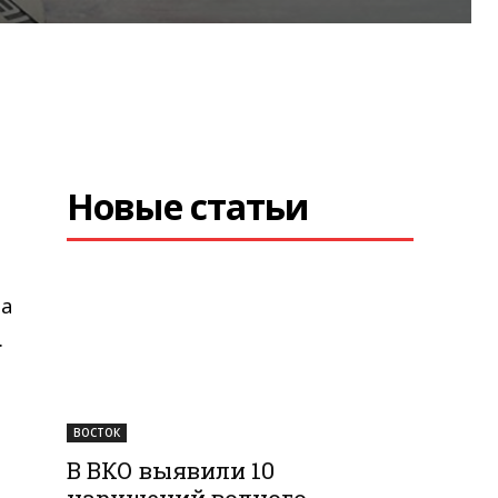
Новые статьи
за
.
ВОСТОК
В ВКО выявили 10
нарушений водного