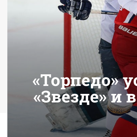
«Торпедо» 
«Звезде» и