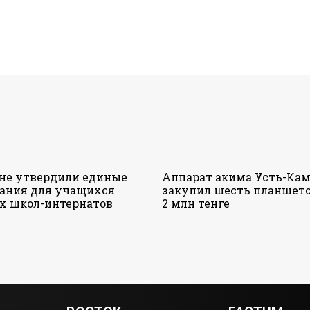
ане утвердили единые
Аппарат акима Усть-Кам
ания для учащихся
закупил шесть планшето
х школ-интернатов
2 млн тенге