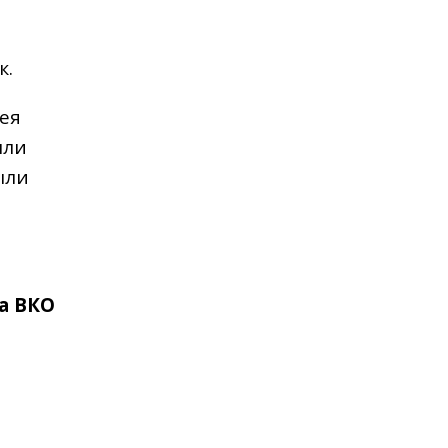
к.
мея
ыли
ыли
а ВКО