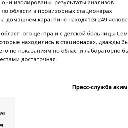
е они изолированы, результаты анализов
 по области в провизорных стационарах
 на домашнем карантине находятся 249 челове
 областного центра и с детской больницы Се
 которые находились в стационарах, дважды б
его по показаниям по области лабораторно б
естами достаточная.
Пресс-служба аким
за
м