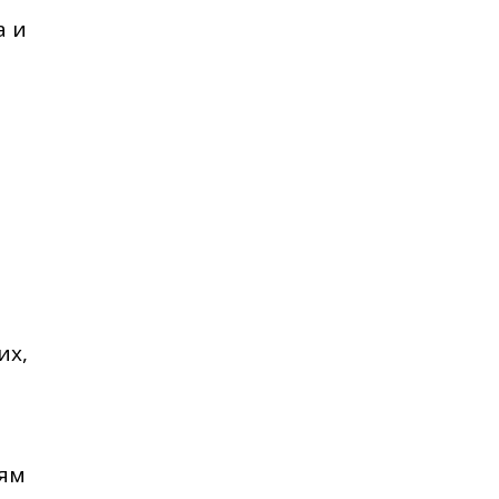
а и
их,
аям