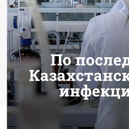
По после
Казахстанс
инфекци