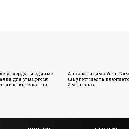
ане утвердили единые
Аппарат акима Усть-Кам
ания для учащихся
закупил шесть планшето
х школ-интернатов
2 млн тенге