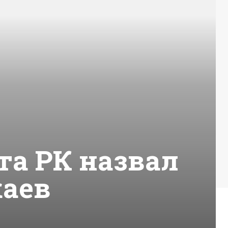
а РК назвал
аев