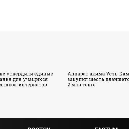
ане утвердили единые
Аппарат акима Усть-Кам
ания для учащихся
закупил шесть планшето
х школ-интернатов
2 млн тенге