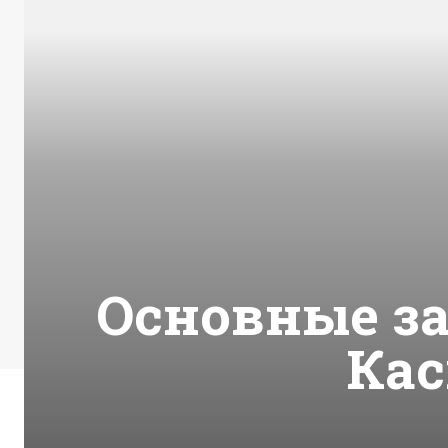
Основные з
Ка