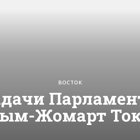
ВОСТОК
адачи Парламент
сым-Жомарт Ток