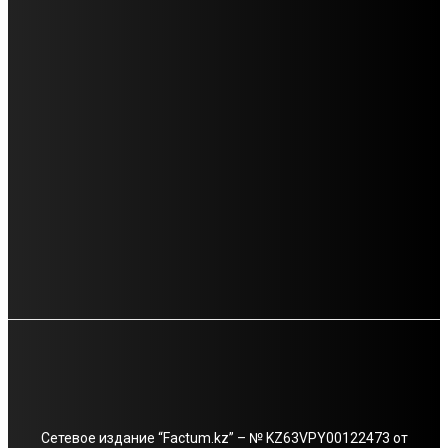
РУБРИКИ
ВОСТОК
4749
КАЗАХСТАН
1321
FACTUM
629
★★★★★
440
МИР
178
НОВОСТИ
135
ИНФОМАНИЯ
112
Сетевое издание “Factum.kz” – № KZ63VPY00122473 от