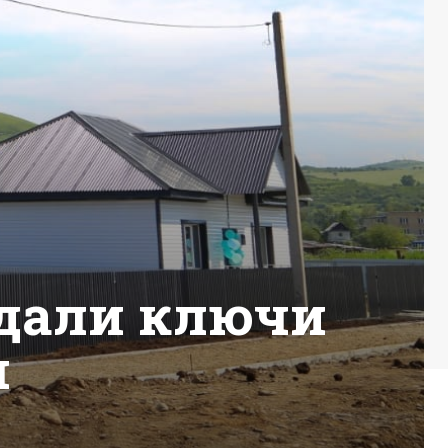
ыдали ключи
я