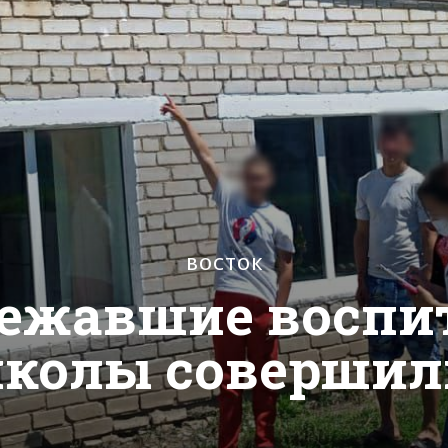
ВОСТОК
бежавшие восп
колы совершил