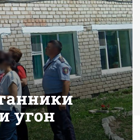
итанники
и угон