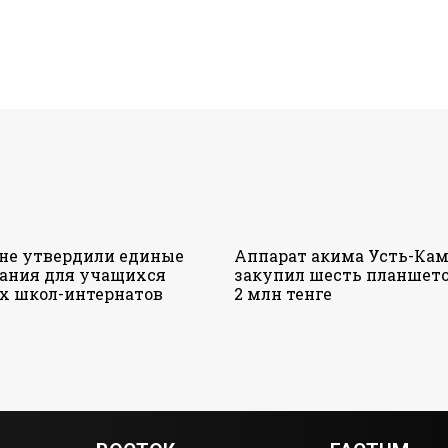
ане утвердили единые
Аппарат акима Усть-Кам
ания для учащихся
закупил шесть планшето
х школ-интернатов
2 млн тенге