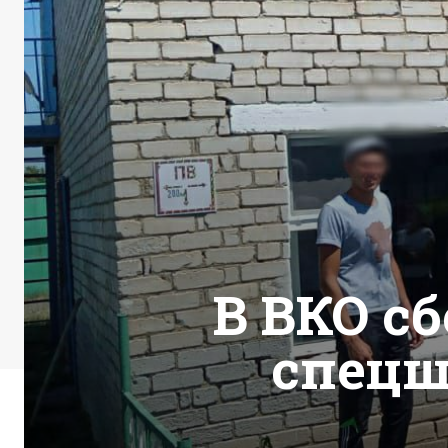
В ВКО с
спецш