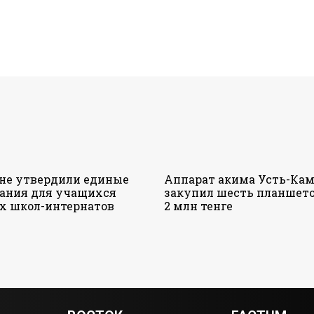
ане утвердили единые
Аппарат акима Усть-Кам
ания для учащихся
закупил шесть планшето
х школ-интернатов
2 млн тенге