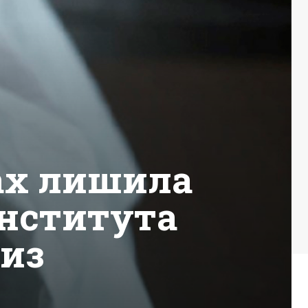
ах лишила
института
тиз