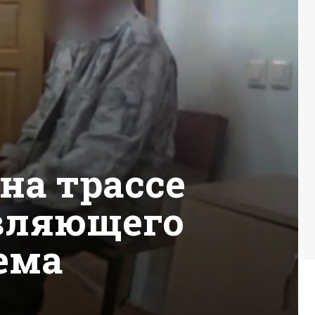
на трассе
вляющего
ема