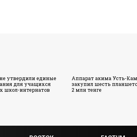
ане утвердили единые
Аппарат акима Усть-Кам
ания для учащихся
закупил шесть планшето
х школ-интернатов
2 млн тенге