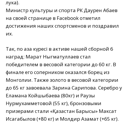
лука).
Министр культуры и спорта РК Даурен Абаев
на своей странице в Facebook отметил
достижения наших спортсменов и поздравил
их.
Так, по қазақ күресі в активе нашей сборной 6
наград: Марат Ныгматуллаев стал
победителем в весовой категории до 60 кг. В
финале его соперником оказался борец из
Монголии. Также золото в весовой категории
до 65 кг завоевала Зарина Сарипова. Серебро у
Еламана Койшыбаева (80кг) и Раузы
Нурмухамметовой (55 кг), бронзовыми
призерами стали «Қазақстан Барысы» Максат
Исагабылов (+80 кг) и Молдир Азамат (+65 кг).