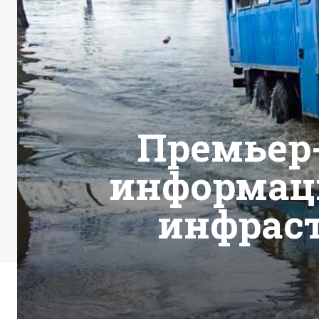
Премьер
информаци
инфрас