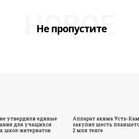
НОВОЕ
Не пропустите
ане утвердили единые
Аппарат акима Усть-Кам
ания для учащихся
закупил шесть планшето
х школ-интернатов
2 млн тенге