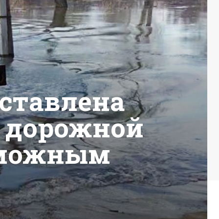
ставлена
е дорожной
зможным