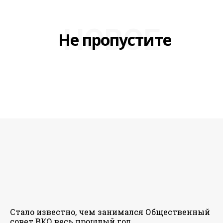
НОВОЕ
Не пропустите
Стало известно, чем занимался Общественный
совет ВКО весь прошлый год