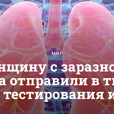
МИР
нщину с заразн
а отправили в 
 тестирования 