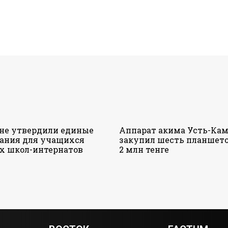
ане утвердили единые
Аппарат акима Усть-Кам
ания для учащихся
закупил шесть планшето
х школ-интернатов
2 млн тенге