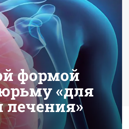
ой формой
тюрьму «для
и лечения»