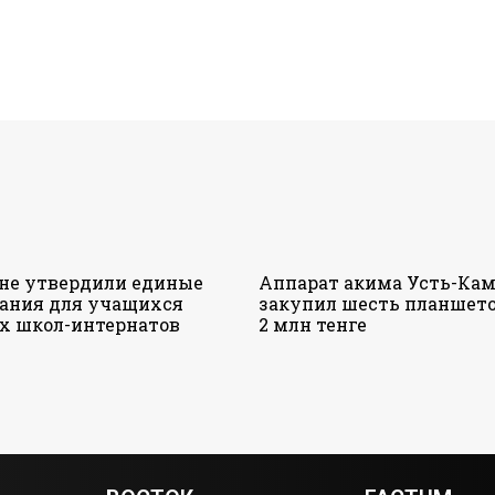
ане утвердили единые
Аппарат акима Усть-Кам
ания для учащихся
закупил шесть планшето
х школ-интернатов
2 млн тенге