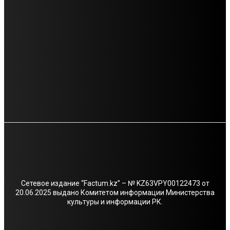
ВОСТОК
4750
КАЗАХСТАН
1322
FACTUM
630
★★★★★
441
МИР
178
НОВОСТИ
135
ИНФОМАНИЯ
112
Сетевое издание “Factum.kz” – № KZ63VPY00122473 от
20.06.2025 выдано Комитетом информации Министерства
культуры и информации РК.