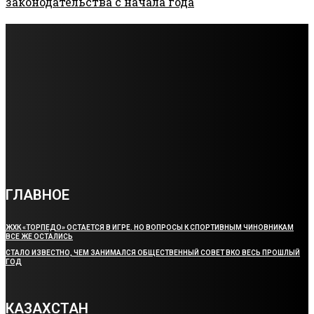
законодательства с начала года
В Казахстане утвердили единые нормы питания
для учащихся спортивных школ-интернатов
Аппарат акима Усть-Каменогорска закупил шесть
планшетов почти на 2 млн тенге
ЖХК «Торпедо» остается в игре. Но вопросы к
спортивным чиновникам все же остались
ГЛАВНОЕ
ЖХК «ТОРПЕДО» ОСТАЕТСЯ В ИГРЕ. НО ВОПРОСЫ К СПОРТИВНЫМ ЧИНОВНИКАМ
ВСЕ ЖЕ ОСТАЛИСЬ
СТАЛО ИЗВЕСТНО, ЧЕМ ЗАНИМАЛСЯ ОБЩЕСТВЕННЫЙ СОВЕТ ВКО ВЕСЬ ПРОШЛЫЙ
ГОД
КАЗАХСТАН