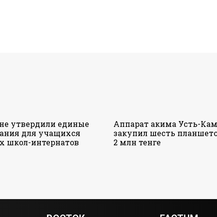
ане утвердили единые
Аппарат акима Усть-Кам
ания для учащихся
закупил шесть планшето
х школ-интернатов
2 млн тенге