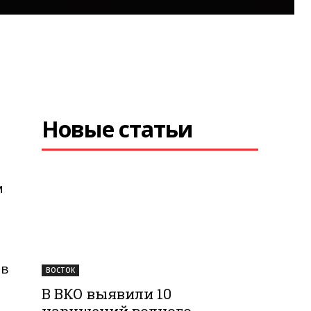
Новые статьи
м
 в
ВОСТОК
В ВКО выявили 10
нарушений водного