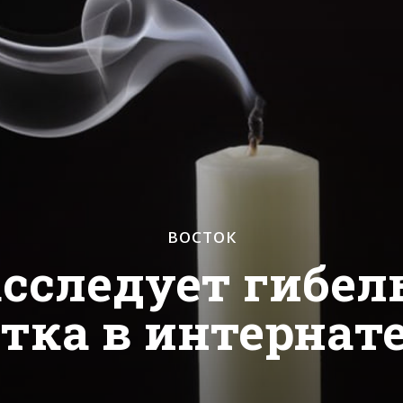
ВОСТОК
сследует гибель
тка в интернат