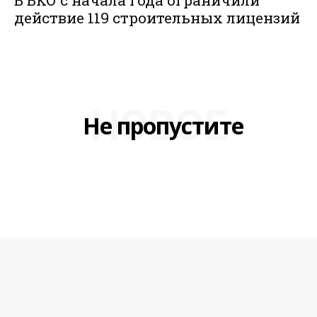
В ВКО с начала года ограничили
действие 119 строительных лицензий
НОВОЕ
Не пропустите