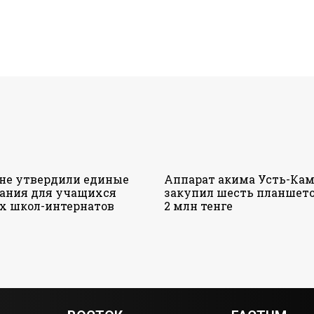
ане утвердили единые
Аппарат акима Усть-Кам
ания для учащихся
закупил шесть планшето
х школ-интернатов
2 млн тенге