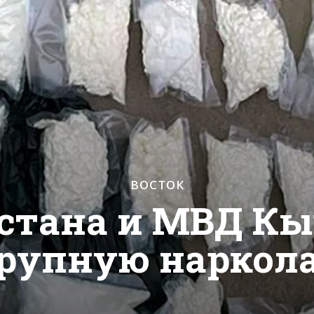
ВОСТОК
стана и МВД К
рупную наркол