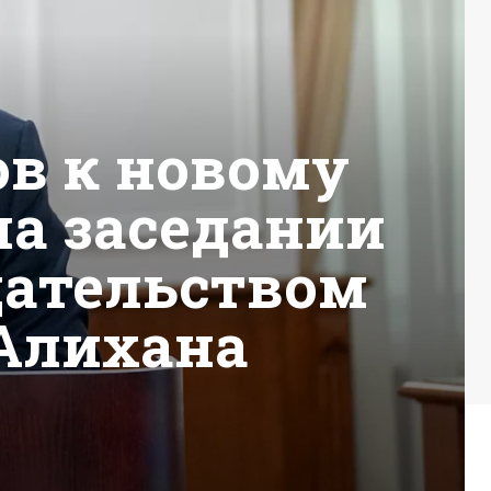
ов к новому
на заседании
дательством
Алихана