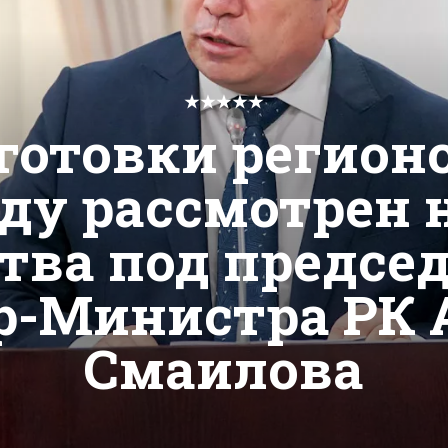
★★★★★
готовки регион
ду рассмотрен 
тва под предсе
р-Министра РК 
Смаилова