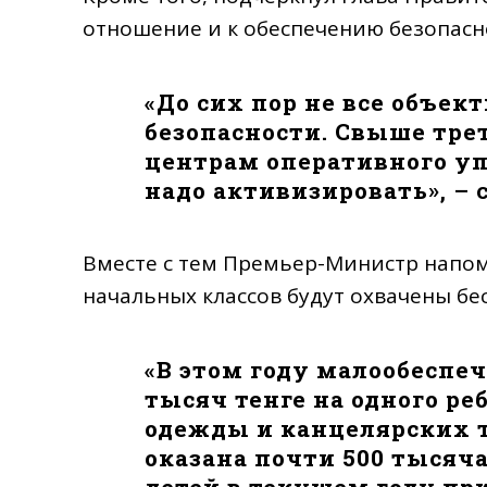
отношение и к обеспечению безопасн
«
До сих пор не все объе
безопасности. Свыше тре
центрам оперативного уп
надо активизировать
», –
Вместе с тем Премьер-Министр напомн
начальных классов будут охвачены бе
«
В этом году малообеспе
тысяч тенге на одного р
одежды и канцелярских т
оказана почти 500 тысяча
детей в текущем году пр