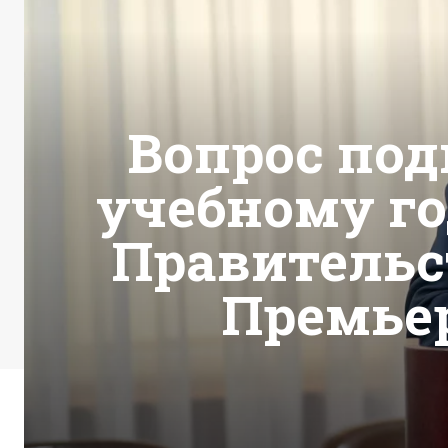
Вопрос под
учебному го
Правительс
Премье