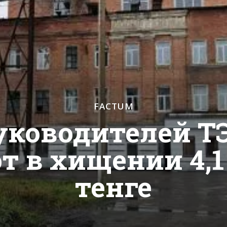
FACTUM
ководителей Т
т в хищении 4,
тенге