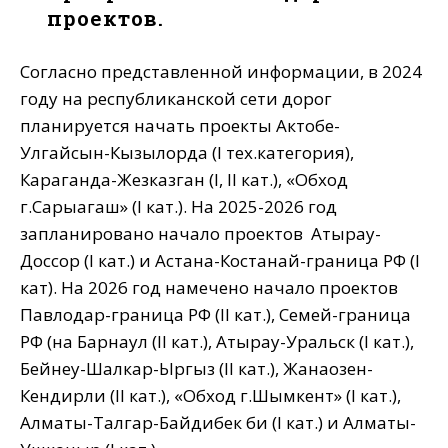
проектов.
Согласно представленной информации, в 2024
году на республиканской сети дорог
планируется начать проекты Актобе-
Улгайсын-Кызылорда (І тех.категория),
Караганда-Жезказган (I, II кат.), «Обход
г.Сарыагаш» (І кат.). На 2025-2026 год
запланировано начало проектов Атырау-
Доссор (І кат.) и Астана-Костанай-граница РФ (І
кат). На 2026 год намечено начало проектов
Павлодар-граница РФ (ІІ кат.), Семей-граница
РФ (на Барнаул (ІІ кат.), Атырау-Уральск (І кат.),
Бейнеу-Шалкар-Ыргыз (ІІ кат.), Жанаозен-
Кендирли (ІІ кат.), «Обход г.Шымкент» (І кат.),
Алматы-Талгар-Байдибек би (І кат.) и Алматы-