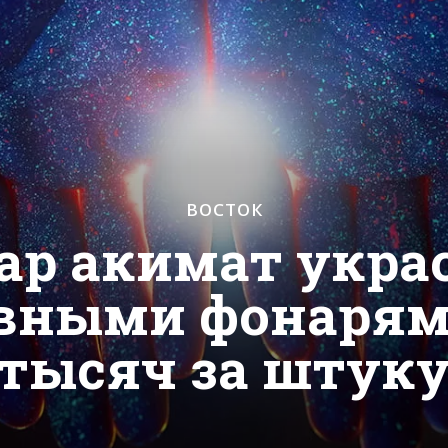
ВОСТОК
жар акимат укра
вными фонарями
тысяч за штук