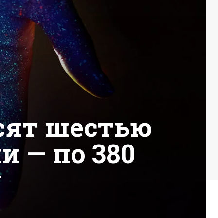
сят шестью
 — по 380
у