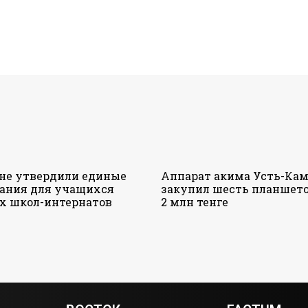
ане утвердили единые
Аппарат акима Усть-Кам
ания для учащихся
закупил шесть планшето
х школ-интернатов
2 млн тенге