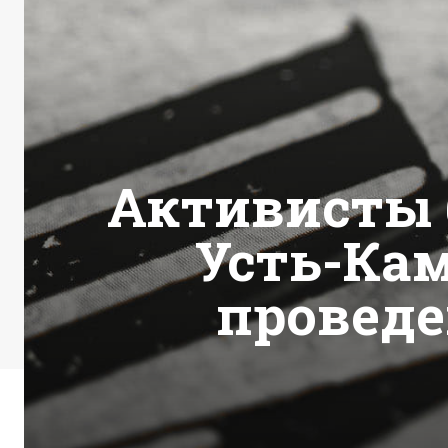
Активисты 
Усть-Кам
проведе