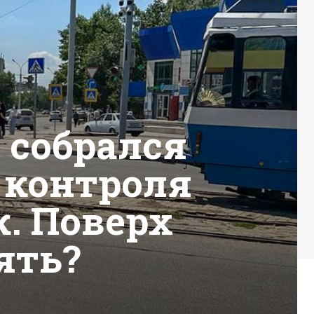
 собрался
 контроля
. Поверх
ять?