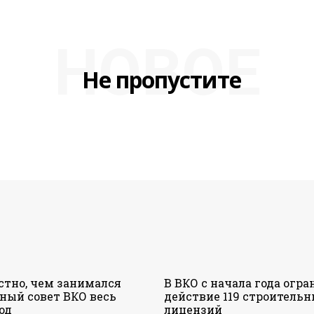
НОВОЕ
Не пропустите
стно, чем занимался
В ВКО с начала года огр
ный совет ВКО весь
действие 119 строитель
од
лицензий