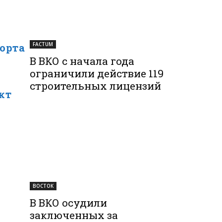
орта
FACTUM
В ВКО с начала года
ограничили действие 119
строительных лицензий
кт
ВОСТОК
В ВКО осудили
заключенных за