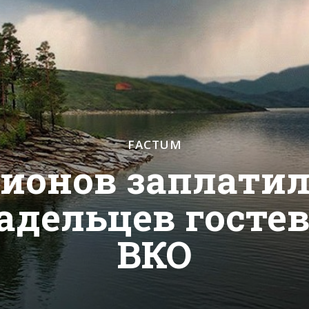
FACTUM
ионов заплатил
адельцев госте
ВКО