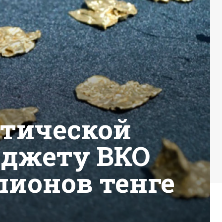
ктической
юджету ВКО
лионов тенге