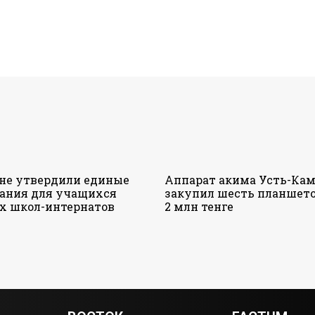
ане утвердили единые
Аппарат акима Усть-Кам
ания для учащихся
закупил шесть планшето
х школ-интернатов
2 млн тенге