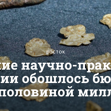
ВОСТОК
ие научно-пра
ии обошлось б
с половиной мил