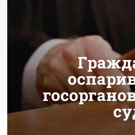
Гражд
оспари
госоргано
су