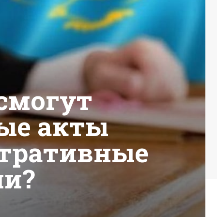
смогут
ые акты
стративные
ли?