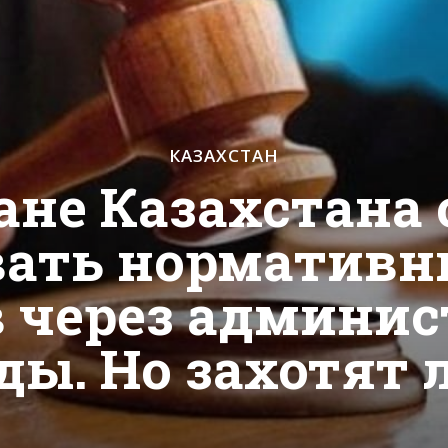
КАЗАХСТАН
ане Казахстана 
вать нормативн
в через админи
ды. Но захотят 