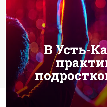
В Усть-К
практи
подростко