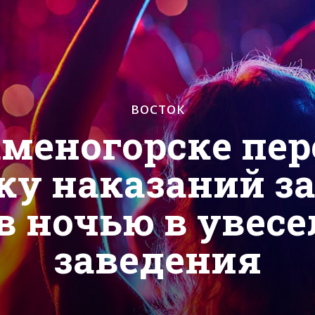
ВОСТОК
аменогорске пе
ку наказаний за
в ночью в увес
заведения