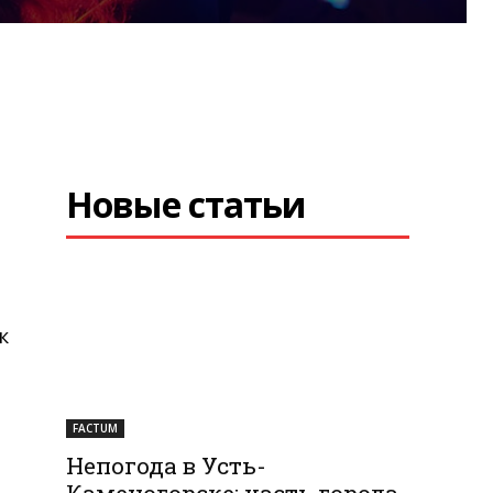
Новые статьи
м
к
FACTUM
Непогода в Усть-
Каменогорске: часть города