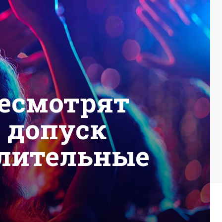
ресмотрят
 допуск
елительные