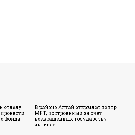
и отделу
В районе Алтай открылся центр
 провести
МРТ, построенный за счет
о фонда
возвращенных государству
активов