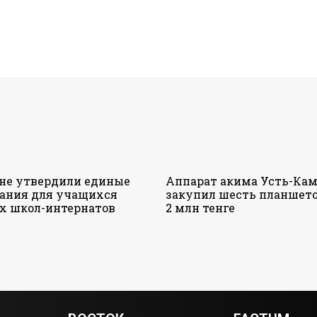
ане утвердили единые
Аппарат акима Усть-Кам
ания для учащихся
закупил шесть планшето
х школ-интернатов
2 млн тенге