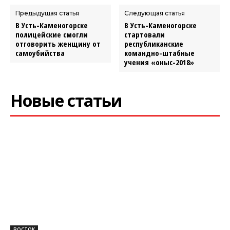
Предыдущая статья
Следующая статья
В Усть-Каменогорске
В Усть-Каменогорске
полицейские смогли
стартовали
отговорить женщину от
республиканские
самоубийства
командно-штабные
учения «Қоныс-2018»
Новые статьи
ВОСТОК