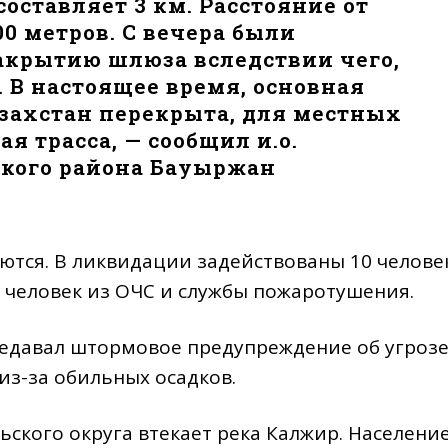
составляет 3 км. Расстояние от
00 метров. С вечера были
акрытию шлюза вследствии чего,
 В настоящее время, основная
азахстан перекрыта, для местных
я трасса, — сообщил и.о.
кого района Бауыржан
тся. В ликвидации задействованы 10 челове
 человек из ОЧС и службы пожаротушения.
редавал штормовое предупреждение об угроз
из-за обильных осадков.
ьского округа втекает река Калжир. Населени