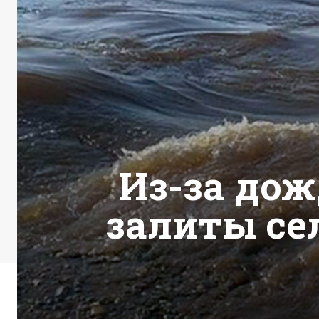
Из-за до
залиты се