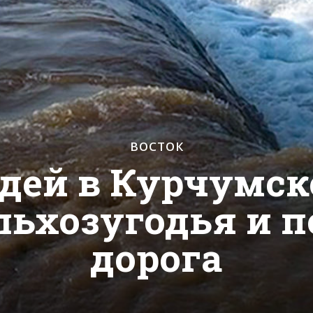
ВОСТОК
ждей в Курчумск
льхозугодья и 
дорога