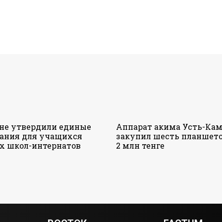
ане утвердили единые
Аппарат акима Усть-Кам
ания для учащихся
закупил шесть планшето
х школ-интернатов
2 млн тенге