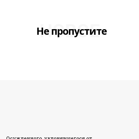
НОВОЕ
Не пропустите
Осужденного, уклонявшегося от