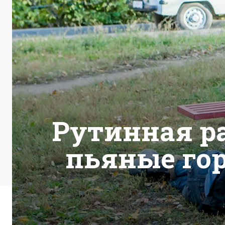
Рутинная ра
пьяные го