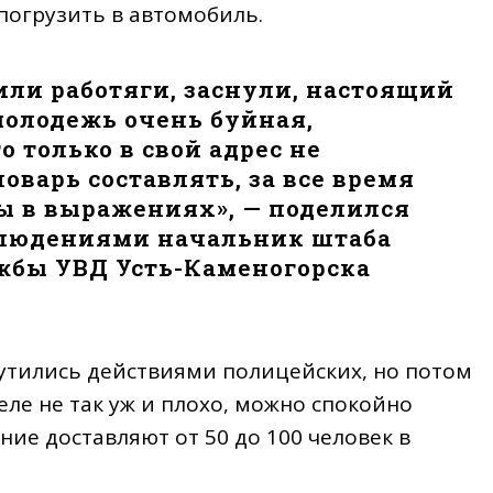
 погрузить в автомобиль.
или работяги, заснули, настоящий
молодежь очень буйная,
о только в свой адрес не
варь составлять, за все время
ы в выражениях», — поделился
людениями начальник штаба
жбы УВД Усть-Каменогорска
тились действиями полицейских, но потом
ле не так уж и плохо, можно спокойно
ение доставляют от 50 до 100 человек в