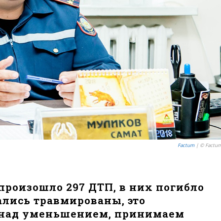
Factum
| © Factu
 произошло 297 ДТП, в них погибло
зались травмированы, это
м над уменьшением, принимаем