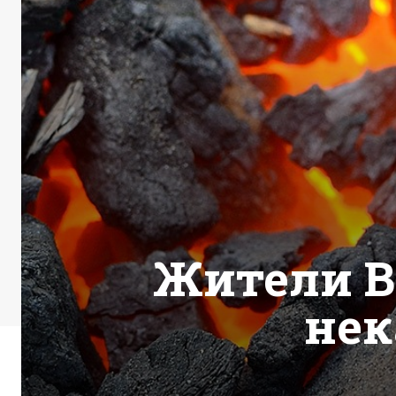
Жители 
нек