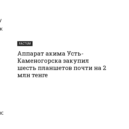
у
к
FACTUM
Аппарат акима Усть-
Каменогорска закупил
шесть планшетов почти на 2
млн тенге
ыс