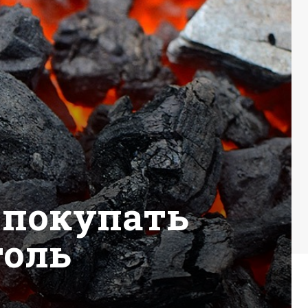
покупать
голь