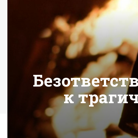
Безответст
к трагич