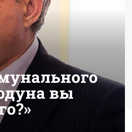
ммунального
бодуна вы
го?»