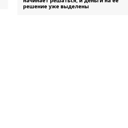
е
начинает решаться, и деньги на ее
решение уже выделены