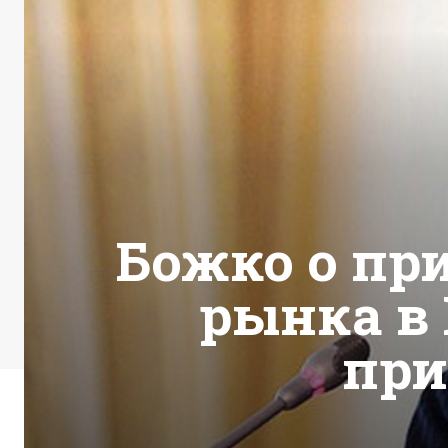
Божко о пр
рынка в 
при