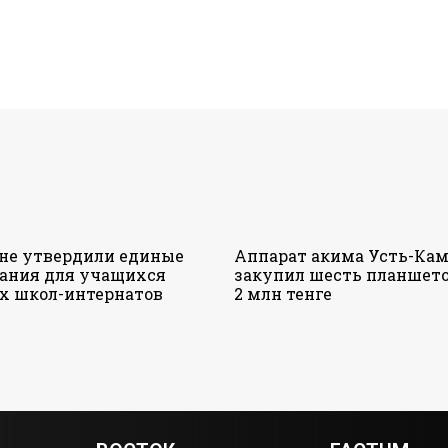
ане утвердили единые
Аппарат акима Усть-Кам
ания для учащихся
закупил шесть планшето
х школ-интернатов
2 млн тенге