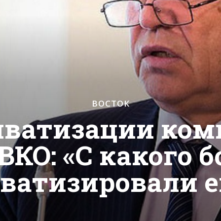
ВОСТОК
иватизации ко
ВКО: «С какого 
ватизировали е