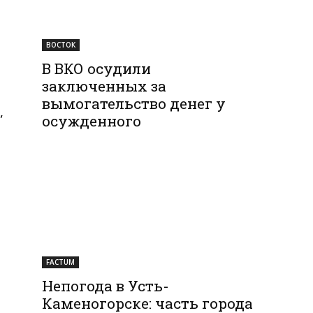
ВОСТОК
В ВКО осудили
заключенных за
вымогательство денег у
,
осужденного
FACTUM
Непогода в Усть-
Каменогорске: часть города